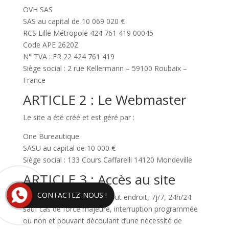
OVH SAS
SAS au capital de 10 069 020 €
RCS Lille Métropole 424 761 419 00045
Code APE 2620Z
N° TVA : FR 22 424 761 419
Siège social : 2 rue Kellermann – 59100 Roubaix –
France
ARTICLE 2 : Le Webmaster
Le site a été créé et est géré par :
One Bureautique
SASU au capital de 10 000 €
Siège social : 133 Cours Caffarelli 14120 Mondeville
ARTICLE 3 : Accès au site
CONTACTEZ-NOUS !
Le site est accessible par tout endroit, 7j/7, 24h/24
sauf cas de force majeure, interruption programmée
ou non et pouvant découlant d’une nécessité de